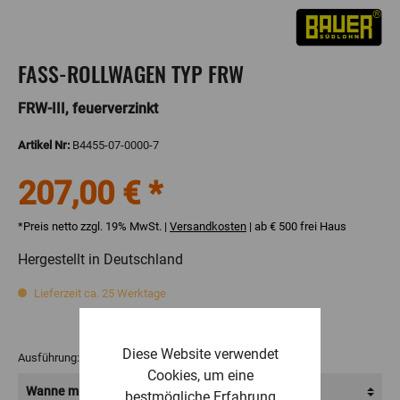
FASS-ROLLWAGEN TYP FRW
FRW-III, feuerverzinkt
Artikel Nr:
B4455-07-0000-7
207,00 € *
*Preis netto zzgl. 19% MwSt. |
Versandkosten
| ab € 500 frei Haus
Hergestellt in Deutschland
Lieferzeit ca. 25 Werktage
Diese Website verwendet
Ausführung:
Cookies, um eine
bestmögliche Erfahrung