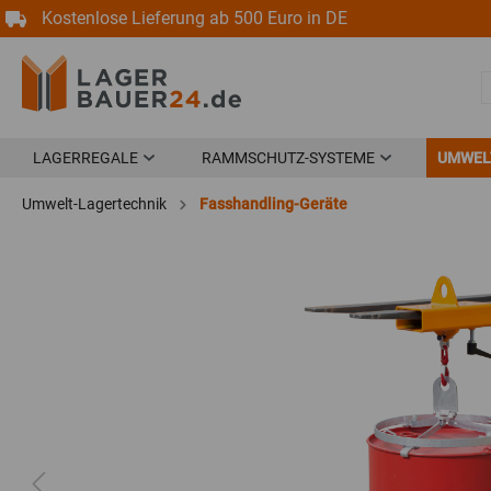
Kostenlose Lieferung ab 500 Euro in DE
LAGERREGALE
RAMMSCHUTZ-SYSTEME
UMWEL
Umwelt-Lagertechnik
Fachbodenregale Stecksystem
Rammschutz aus Stahl
Fasshandling-Geräte
Umweltreg
Aluregale & Edelstahlregale
Rammschutz aus Kunststoff
Auffangw
Weitspannregale
Leitplanken-System Borderline
Umwelt-La
3500
Palettenregale
Fasshandli
Kragarmregale
Gefahrstof
Spezialregale
Bodenschu
Schwerlastregale
Zubehör U
Büroregale
Zubehör Fachbodenregale