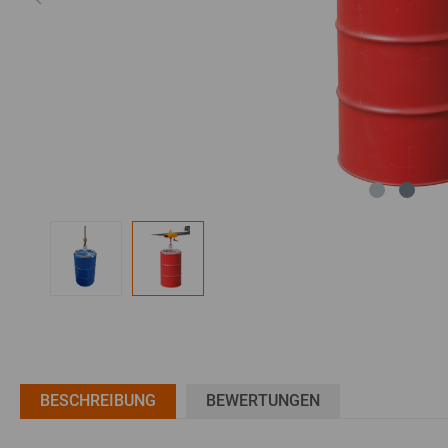
Zubehör Weitspannregale
Zubehör Palettenregale
Zubehör Kragarmregale
Zubehör Büroregale
Zubehör Spezialregale
BESCHREIBUNG
BEWERTUNGEN