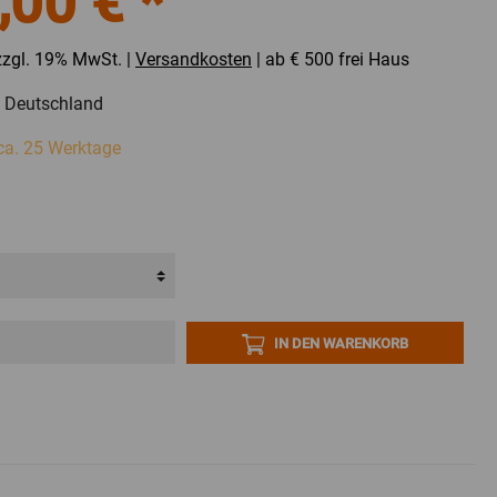
,00 € *
Lagerausstattung
r Fetra
Zubehör Lagerkästen
 zzgl. 19% MwSt. |
Versandkosten
| ab € 500 frei Haus
Zubehör Stapler-Anbaugeräte
in Deutschland
Zubehör Werkbänke / Werktische
 ca. 25 Werktage
Lagerbühnen
IN DEN WARENKORB