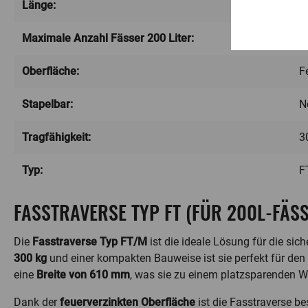
Länge:
6
Maximale Anzahl Fässer 200 Liter:
1
Oberfläche:
F
Stapelbar:
N
Tragfähigkeit:
3
Typ:
F
FASSTRAVERSE TYP FT (FÜR 200L-FÄS
Die
Fasstraverse Typ FT/M
ist die ideale Lösung für die si
300 kg
und einer kompakten Bauweise ist sie perfekt für den
eine
Breite von 610 mm
, was sie zu einem platzsparenden 
Dank der
feuerverzinkten Oberfläche
ist die Fasstraverse be