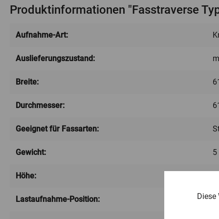
Produktinformationen "Fasstraverse Typ 
Aufnahme-Art:
K
Auslieferungszustand:
m
Breite:
6
Durchmesser:
6
Geeignet für Fassarten:
S
Gewicht:
5
Höhe:
2
Diese 
Lastaufnahme-Position:
3