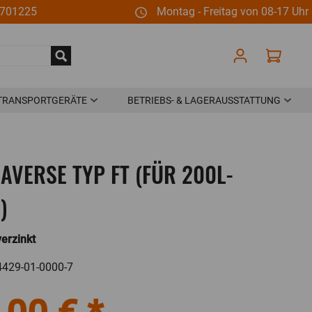
6701225
Montag - Freitag von 08-17 Uhr
TRANSPORTGERÄTE
BETRIEBS- & LAGERAUSSTATTUNG
ortwagen
Werkstatt- und Lagerbedarf
wagen
Trennwandsystem Typ 9200
AVERSE TYP FT (FÜR 200L-
nwagen
Stapler-Anbaugeräte
)
hrkarren / Alukarren
Lagerkästen
n-Fahrgestelle
Maschinenschutz-Zaun
erzinkt
transport
Werkbänke / Werktische
sionierwagen
Einrichtung Sozialräume
4429-01-0000-7
rtroller
Rund ums Büro
en (elektrisch leitfähig)
Zubehör Betriebs- &