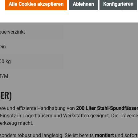
10 mm
Alle Cookies akzeptieren
Ablehnen
Konfigurieren
euerverzinkt
ein
00 kg
T/M
SER)
chere und effiziente Handhabung von
200 Liter Stahl-Spundfässe
 Einsatz in Lagerhäusern und Werkstätten geeignet. Die Traverse
Werkzeug macht.
sonders robust und langlebig. Sie ist bereits
montiert
und sofort 